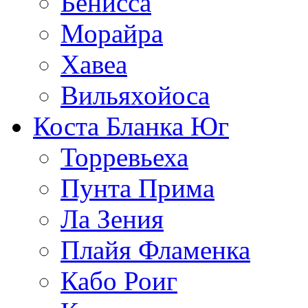
Бенисса
Морайра
Хавеа
Вильяхойоса
Коста Бланка Юг
Торревьеха
Пунта Прима
Ла Зения
Плайя Фламенка
Кабо Роиг