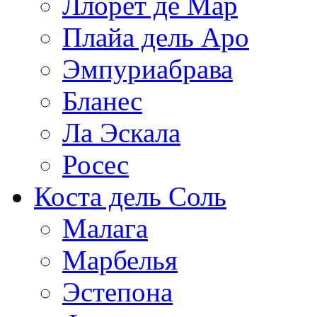
Ллорет де Мар
Плайа дель Аро
Эмпуриабрава
Бланес
Ла Эскала
Росес
Коста дель Соль
Малага
Марбелья
Эстепона