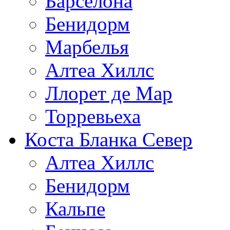
Барселона
Бенидорм
Марбелья
Алтеа Хиллс
Ллорет де Мар
Торревьеха
Коста Бланка Север
Алтеа Хиллс
Бенидорм
Кальпе