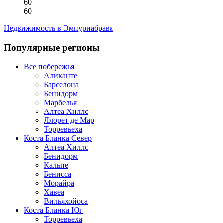
60
60
Недвижимость в Эмпуриабрава
Популярные регионы
Все побережья
Аликанте
Барселона
Бенидорм
Марбелья
Алтеа Хиллс
Ллорет де Мар
Торревьеха
Коста Бланка Север
Алтеа Хиллс
Бенидорм
Кальпе
Бенисса
Морайра
Хавеа
Вильяхойоса
Коста Бланка Юг
Торревьеха