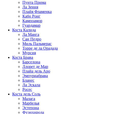
Пунта Прима
Ла Зения
Плайя Фламенка
Кабо Роиг
Кампоамор
Гуардамар
Коста Калида
Ла Манга
Сан Педро
Миль Пальмерас
Торре де ла Орадада
Мурсия
Коста Брава
Барселона
Ллорет де Мар
Плайа дель Аро
Эмпуриабрава
Бланес
Ла Эскала
Росес
Коста дель Соль
Малага
Марбелья
Эстепона
Фуэнхирола