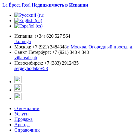
La Época Real
Недвижимость в Испании
Испания:
(+34) 620 527 564
ikornega
Москва:
+7 (921) 3484348
г. Москва, Огородный проезд, д.
Санкт-Петербург:
+7 (921) 348 4 348
villareal.spb
Новосибирск:
+7 (383) 2912435
sergeyhodakov58
О компании
Услуги
Продажа
Аренда
Справочник