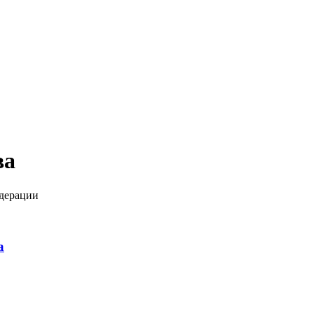
ва
одерации
а