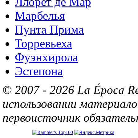
Ллорет де Мар
Марбелья
Пунта Прима
Торревьеха
Фуэнхирола
Эстепона
© 2007 - 2026 La Época R
использовании материалов
первоисточник обязатель