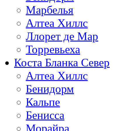
Марбелья
Алтеа Хиллс
Ллорет де Мар
Торревьеха
Коста Бланка Север
Алтеа Хиллс
Бенидорм
Кальпе
Бенисса
Морайра