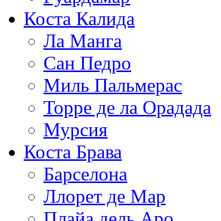
Коста Калида
Ла Манга
Сан Педро
Миль Пальмерас
Торре де ла Орадада
Мурсия
Коста Брава
Барселона
Ллорет де Мар
Плайа дель Аро