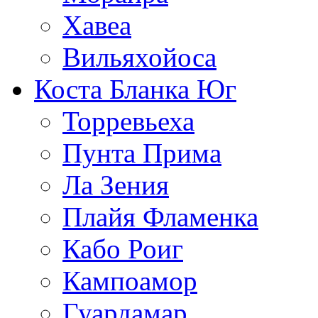
Хавеа
Вильяхойоса
Коста Бланка Юг
Торревьеха
Пунта Прима
Ла Зения
Плайя Фламенка
Кабо Роиг
Кампоамор
Гуардамар