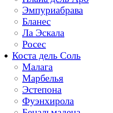
Эмпуриабрава
Бланес
Ла Эскала
Росес
Коста дель Соль
Малага
Марбелья
Эстепона
Фуэнхирола
Бенальмадена