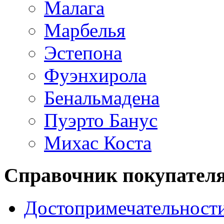
Малага
Марбелья
Эстепона
Фуэнхирола
Бенальмадена
Пуэрто Банус
Михас Коста
Справочник покупател
Достопримечательност