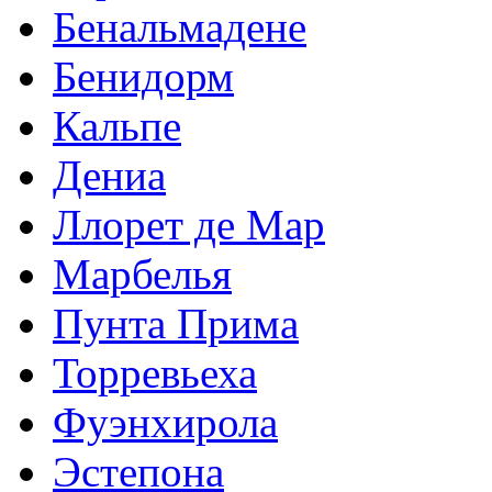
Бенальмадене
Бенидорм
Кальпе
Дениа
Ллорет де Мар
Марбелья
Пунта Прима
Торревьеха
Фуэнхирола
Эстепона