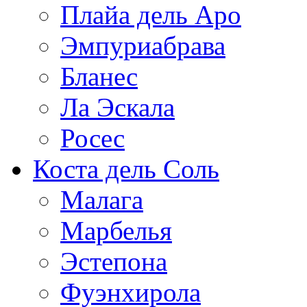
Плайа дель Аро
Эмпуриабрава
Бланес
Ла Эскала
Росес
Коста дель Соль
Малага
Марбелья
Эстепона
Фуэнхирола