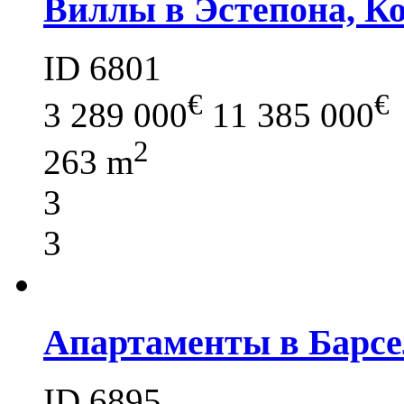
Виллы в Эстепона, Ко
ID 6801
€
€
3 289 000
11 385 000
2
263 m
3
3
Апартаменты в Барсе
ID 6895