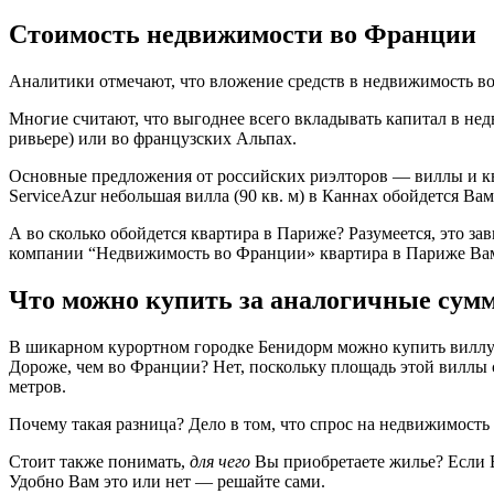
Стоимость недвижимости во Франции
Аналитики отмечают, что вложение средств в недвижимость во
Многие считают, что выгоднее всего вкладывать капитал в не
ривьере) или во французских Альпах.
Основные предложения от российских риэлторов — виллы и ква
ServiceAzur небольшая вилла (90 кв. м) в Каннах обойдется Ва
А во сколько обойдется квартира в Париже? Разумеется, это за
компании “Недвижимость во Франции» квартира в Париже Вам 
Что можно купить за аналогичные сум
В шикарном курортном городке Бенидорм можно купить виллу с
Дороже, чем во Франции? Нет, поскольку площадь этой виллы сос
метров.
Почему такая разница? Дело в том, что спрос на недвижимост
Стоит также понимать,
для чего
Вы приобретаете жилье? Если В
Удобно Вам это или нет — решайте сами.