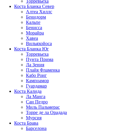
Торревьеха
Коста Бланка Север
Алтеа Хиллс
Бенидорм
Кальпе
Бенисса
Морайра
Хавеа
Вильяхойоса
Коста Бланка Юг
Торревьеха
Пунта Прима
Ла Зения
Плайя Фламенка
Кабо Роиг
Кампоамор
Гуардамар
Коста Калида
Ла Манга
Сан Педро
Миль Пальмерас
Торре де ла Орадада
Мурсия
Коста Брава
Барселона