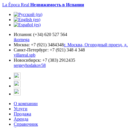
La Época Real
Недвижимость в Испании
Испания:
(+34) 620 527 564
ikornega
Москва:
+7 (921) 3484348
г. Москва, Огородный проезд, д.
Санкт-Петербург:
+7 (921) 348 4 348
villareal.spb
Новосибирск:
+7 (383) 2912435
sergeyhodakov58
О компании
Услуги
Продажа
Аренда
Справочник