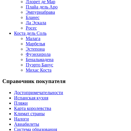
Ллорет де Мар
Плайа дель Аро
Эмпуриабрава
Бланес
Ла Эскала
Росес
Коста дель Соль
Малага
Марбелья
Эстепона
Фуэнхирола
Бенальмадена
Пуэрто Банус
Михас Коста
Справочник покупателя
Достопримечательности
Испанская кухня
Пляжи
Карта королевства
Климат страны
Налоги
Авиабилеты
Система образования