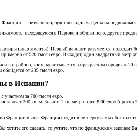
 Франции — безусловно, будет выгодным. Цены на недвижимость 
движимость, находящуюся в Париже и вблизи него, другие предп
ртиры (апартаменты). Первый вариант, разумеется, подходит б
м примерно от 520 тысяч евро. Выходит, один квадратный метр о
висит от района, коих насчитывается в прекрасном городе аж 20
обойдется от 235 тысяч евро.
мы в Испании?
 участком за 780 тысяч евро.
тавляет 200 кв. м. Значит, 1 кв. метр стоит 3900 евро (против 5
ь во Франции выше. Франция входит в четверку самых богатых е
ы хотите его сдавать, то учтите, что по французским законам В