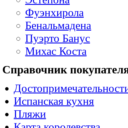
Фуэнхирола
Бенальмадена
Пуэрто Банус
Михас Коста
Справочник покупател
Достопримечательност
Испанская кухня
Пляжи
Карта королевства