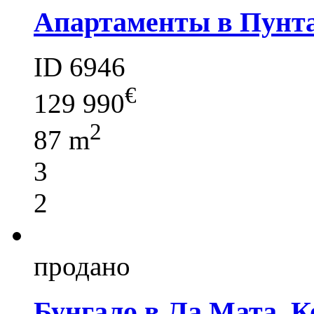
Апартаменты в Пунт
ID 6946
€
129 990
2
87 m
3
2
продано
Бунгало в Ла Мата, К