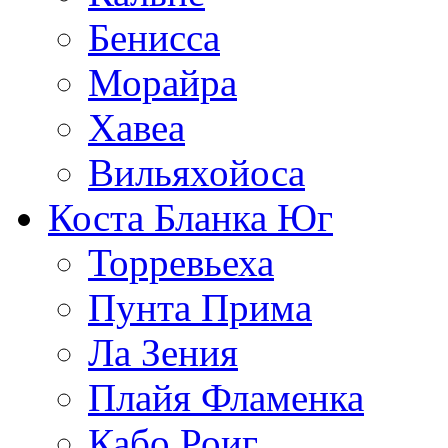
Бенисса
Морайра
Хавеа
Вильяхойоса
Коста Бланка Юг
Торревьеха
Пунта Прима
Ла Зения
Плайя Фламенка
Кабо Роиг