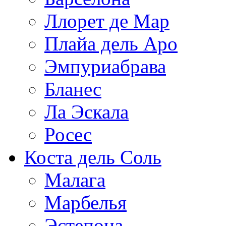
Ллорет де Мар
Плайа дель Аро
Эмпуриабрава
Бланес
Ла Эскала
Росес
Коста дель Соль
Малага
Марбелья
Эстепона