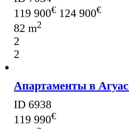
€
€
119 900
124 900
2
82 m
2
2
Апартаменты в Агуас
ID 6938
€
119 990