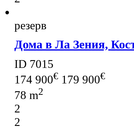
резерв
Дома в Ла Зения, Кос
ID 7015
€
€
174 900
179 900
2
78 m
2
2