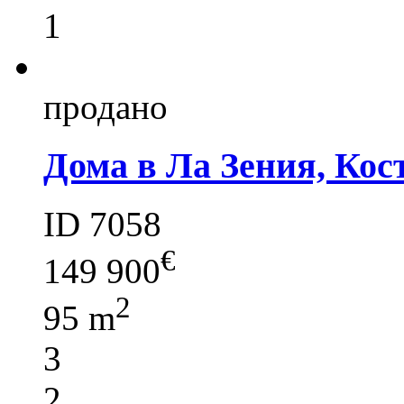
1
продано
Дома в Ла Зения, Кос
ID 7058
€
149 900
2
95 m
3
2