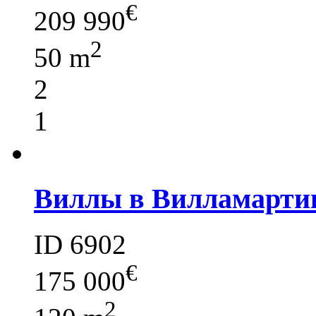
€
209 990
2
50 m
2
1
Виллы в Вилламартин
ID 6902
€
175 000
2