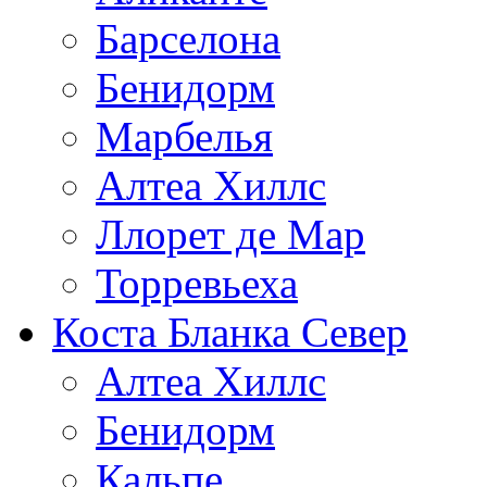
Барселона
Бенидорм
Марбелья
Алтеа Хиллс
Ллорет де Мар
Торревьеха
Коста Бланка Север
Алтеа Хиллс
Бенидорм
Кальпе