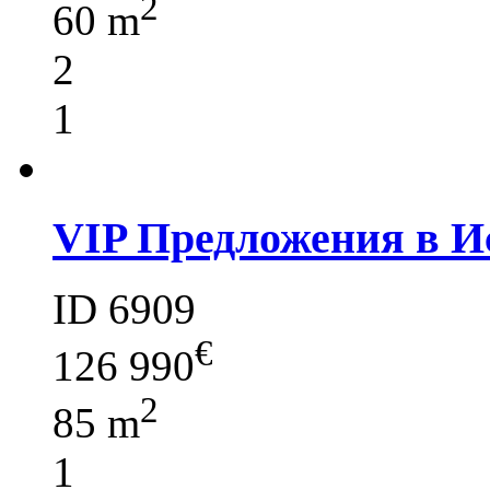
2
60 m
2
1
VIP Предложения в И
ID 6909
€
126 990
2
85 m
1