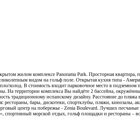
рытом жилом комплексе Panorama Park. Просторная квартира, пл
ликолепным видом на гольф поле. Открытая кухня типа - Америк
пло/холод. В стоимость входит парковочное место в подземном 
ы. На территории комплекса Вы найдёте 2 бассейна, окружённы
ность традиционному испанскому дизайну. Расстояние до пляжа в
 рестораны, бары, дискотеки, спортклубы, пляжи, кинозалы, ак
говый центр на побережье - Zenia Boulevard. Лучших песчаные пля
, спортивный морской отдых, гольф площадки и рестораны – в