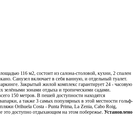
ощадью 116 м2, состоит из салона-столовой, кухни, 2 спален
ано. Санузел включает в себя ванную, и отдельный туалет.
паркинге. Закрытый жилой комплекс гарантирует 24 - часовую
х зелёными зонами отдыха и тропическими садами.
сего 150 метров. В пешей доступности находятся
вапарки, а также 3 самых популярных в этой местности гольф-
жи Оrihuela Costa - Punta Prima, La Zenia, Cabo Roig,
се это доступно отдыхающим на этом побережье.
Установлено