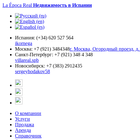
La Época Real
Недвижимость в Испании
Испания:
(+34) 620 527 564
ikornega
Москва:
+7 (921) 3484348
г. Москва, Огородный проезд, д.
Санкт-Петербург:
+7 (921) 348 4 348
villareal.spb
Новосибирск:
+7 (383) 2912435
sergeyhodakov58
О компании
Услуги
Продажа
Аренда
Справочник