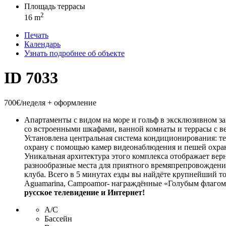
Площадь террасы
2
16 m
Печать
Календарь
Узнать подробнее об объекте
ID 7033
700€/неделя
+ оформление
Апартаменты c видом на море и гольф в эксклюзивном зак
со встроенными шкафами, ванной комнаты и террасы с ве
Установлена центральная система кондиционирования: те
охрану с помощью камер видеонаблюдения и пешей охран
Уникальная архитектура этого комплекса отображает вер
разнообразные места для приятного времяпрепровождения:
клуба. Всего в 5 минутах езды вы найдёте крупнейший тор
Aguamarina, Campoamor- награждённые «Голубым флагом»
русское телевидение и Интернет!
А/С
Бассейн