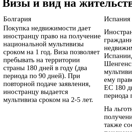
Визы и вид на жительст
Болгария
Испания
Покупка недвижимости дает
Иностра
иностранцу право на получение
граждан
национальной мультивизы
недвижи
сроком на 1 год. Виза позволяет
Испании,
пребывать на территории
Шенгенс
страны 180 дней в году (два
мультив
периода по 90 дней). При
ему прав
повторной подаче заявления,
ЕС 180 д
иностранцу выдается
периода 
мультивиза сроком на 2-5 лет.
На льгот
получени
также со