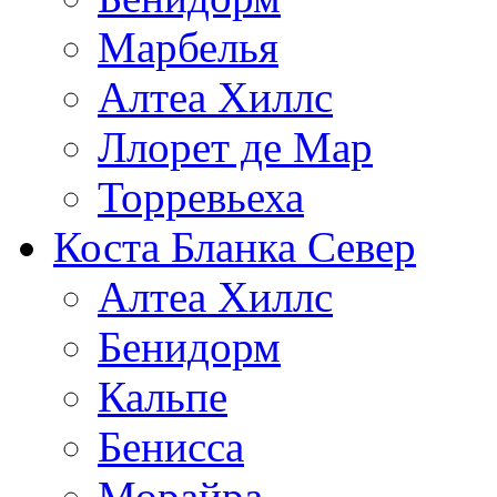
Марбелья
Алтеа Хиллс
Ллорет де Мар
Торревьеха
Коста Бланка Север
Алтеа Хиллс
Бенидорм
Кальпе
Бенисса
Морайра