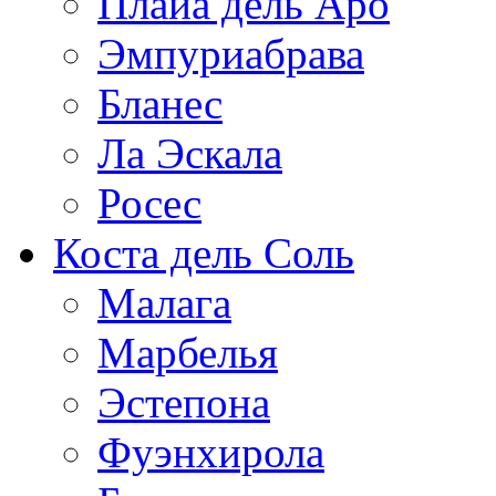
Плайа дель Аро
Эмпуриабрава
Бланес
Ла Эскала
Росес
Коста дель Соль
Малага
Марбелья
Эстепона
Фуэнхирола