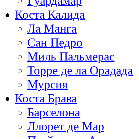
Гуардамар
Коста Калида
Ла Манга
Сан Педро
Миль Пальмерас
Торре де ла Орадада
Мурсия
Коста Брава
Барселона
Ллорет де Мар