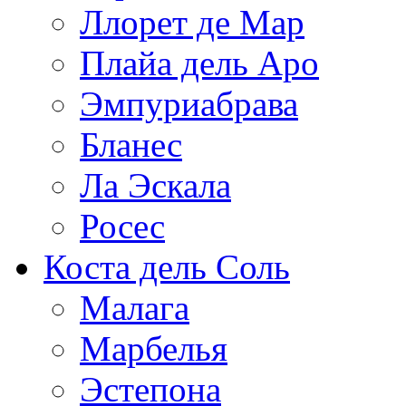
Ллорет де Мар
Плайа дель Аро
Эмпуриабрава
Бланес
Ла Эскала
Росес
Коста дель Соль
Малага
Марбелья
Эстепона