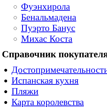
Фуэнхирола
Бенальмадена
Пуэрто Банус
Михас Коста
Справочник покупател
Достопримечательност
Испанская кухня
Пляжи
Карта королевства