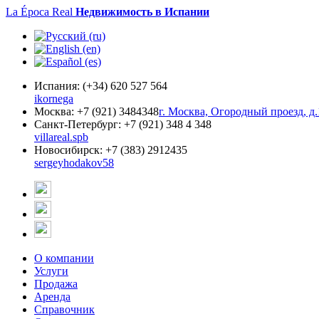
La Época Real
Недвижимость в Испании
Испания:
(+34) 620 527 564
ikornega
Москва:
+7 (921) 3484348
г. Москва, Огородный проезд, д.
Санкт-Петербург:
+7 (921) 348 4 348
villareal.spb
Новосибирск:
+7 (383) 2912435
sergeyhodakov58
О компании
Услуги
Продажа
Аренда
Справочник