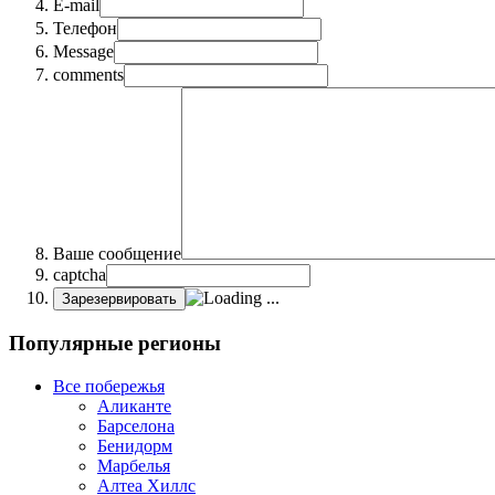
E-mail
Телефон
Message
comments
Ваше сообщение
captcha
Зарезервировать
Популярные регионы
Все побережья
Аликанте
Барселона
Бенидорм
Марбелья
Алтеа Хиллс