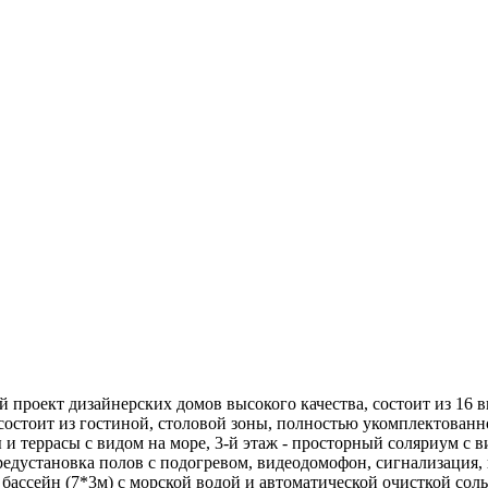
 проект дизайнерских домов высокого качества, состоит из 16 в
) состоит из гостиной, столовой зоны, полностью укомплектованн
ы и террасы с видом на море, 3-й этаж - просторный соляриум с 
едустановка полов с подогревом, видеодомофон, сигнализация, 
и бассейн (7*3м) с морской водой и автоматической очисткой со