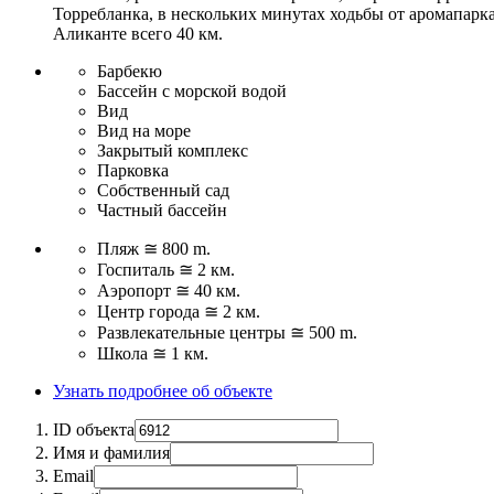
Торребланка, в нескольких минутах ходьбы от аромапарка
Аликанте всего 40 км.
Барбекю
Бассейн с морской водой
Вид
Вид на море
Закрытый комплекс
Парковка
Собственный сад
Частный бассейн
Пляж ≅ 800 m.
Госпиталь ≅ 2 км.
Аэропорт ≅ 40 км.
Центр города ≅ 2 км.
Развлекательные центры ≅ 500 m.
Школа ≅ 1 км.
Узнать подробнее об объекте
ID объекта
Имя и фамилия
Email