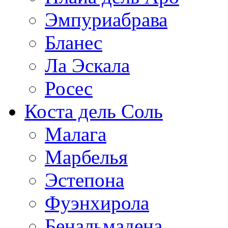
Эмпуриабрава
Бланес
Ла Эскала
Росес
Коста дель Соль
Малага
Марбелья
Эстепона
Фуэнхирола
Бенальмадена