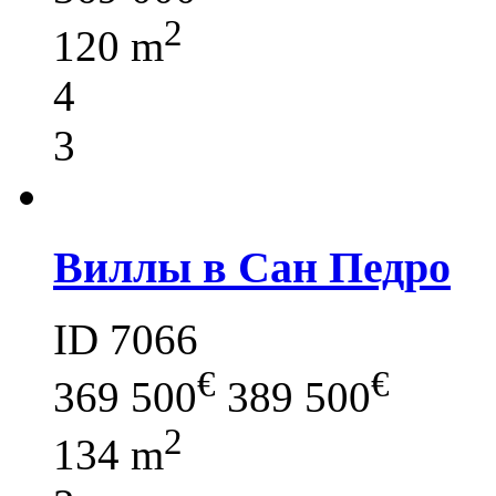
2
120 m
4
3
Виллы в Сан Педро
ID 7066
€
€
369 500
389 500
2
134 m