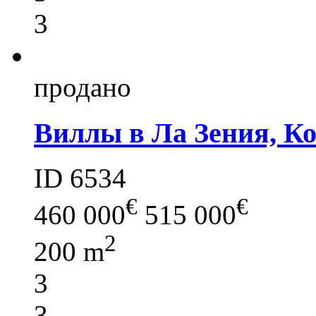
3
продано
Виллы в Ла Зения, К
ID 6534
€
€
460 000
515 000
2
200 m
3
3