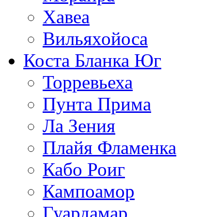
Хавеа
Вильяхойоса
Коста Бланка Юг
Торревьеха
Пунта Прима
Ла Зения
Плайя Фламенка
Кабо Роиг
Кампоамор
Гуардамар