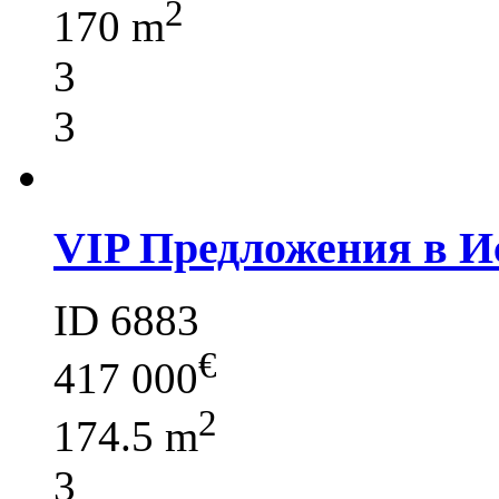
2
170 m
3
3
VIP Предложения в И
ID 6883
€
417 000
2
174.5 m
3