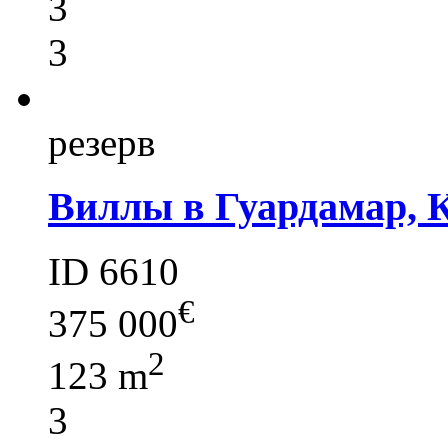
3
3
резерв
Виллы в Гуардамар, 
ID 6610
€
375 000
2
123 m
3