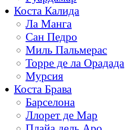
Коста Калида
Ла Манга
Сан Педро
Миль Пальмерас
Торре де ла Орадада
Мурсия
Коста Брава
Барселона
Ллорет де Мар
Плайа дель Аро