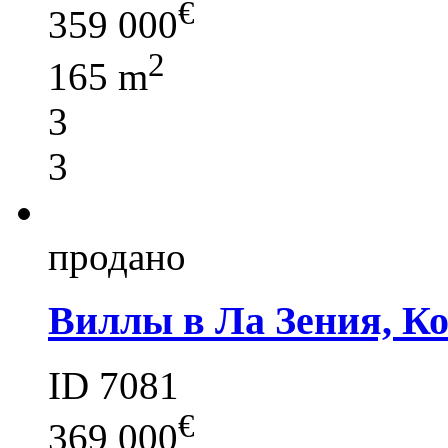
€
359 000
2
165 m
3
3
продано
Виллы в Ла Зения, К
ID 7081
€
369 000