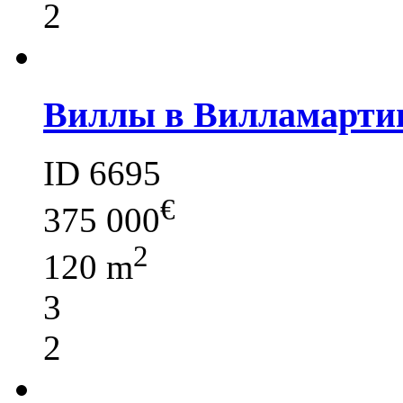
2
Виллы в Вилламартин
ID 6695
€
375 000
2
120 m
3
2