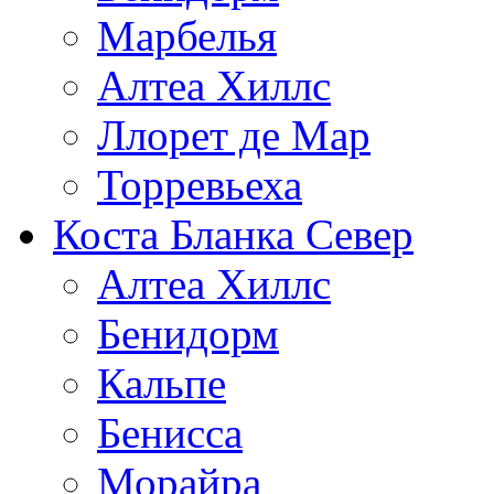
Марбелья
Алтеа Хиллс
Ллорет де Мар
Торревьеха
Коста Бланка Север
Алтеа Хиллс
Бенидорм
Кальпе
Бенисса
Морайра