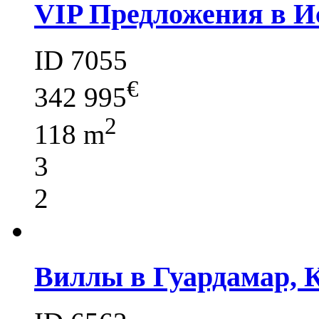
VIP Предложения в И
ID 7055
€
342 995
2
118 m
3
2
Виллы в Гуардамар, 