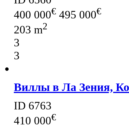
€
€
400 000
495 000
2
203 m
3
3
Виллы в Ла Зения, К
ID 6763
€
410 000