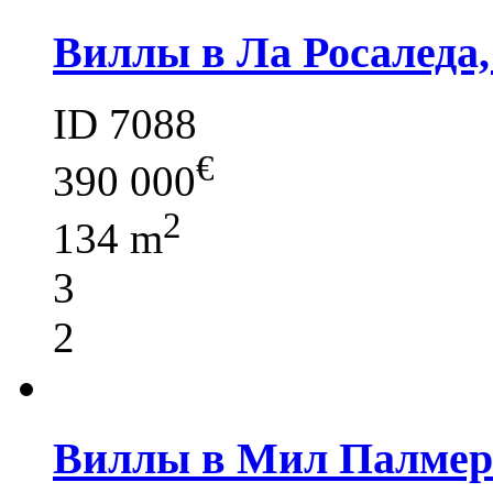
Виллы в Ла Росаледа,
ID 7088
€
390 000
2
134 m
3
2
Виллы в Мил Палмера