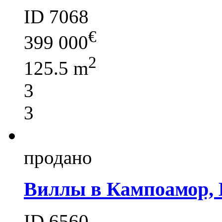
ID 7068
€
399 000
2
125.5 m
3
3
продано
Виллы в Кампоамор, 
ID 6560