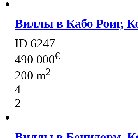
Виллы в Кабо Роиг, К
ID 6247
€
490 000
2
200 m
4
2
Виллы в Бенидорм, К