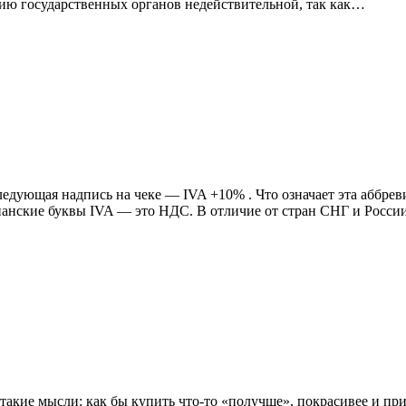
ию государственных органов недействительной, так как…
следующая надпись на чеке — IVA +10% . Что означает эта аббре
спанские буквы IVA — это НДС. В отличие от стран СНГ и Росс
акие мысли: как бы купить что-то «получше», покрасивее и при 