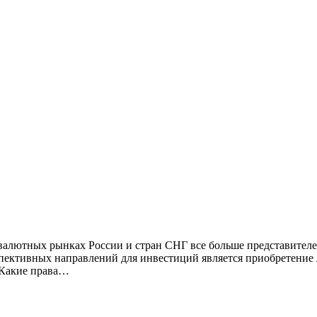
 валютных рынках России и стран СНГ все больше представител
спективных направлений для инвестиций является приобретени
 Какие права…