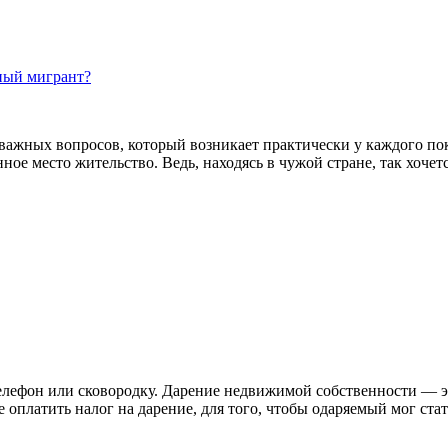
чный мигрант?
з важных вопросов, который возникает практически у каждого п
нное место жительство. Ведь, находясь в чужой стране, так хоче
 телефон или сковородку. Дарение недвижимой собственности — э
 оплатить налог на дарение, для того, чтобы одаряемый мог ста