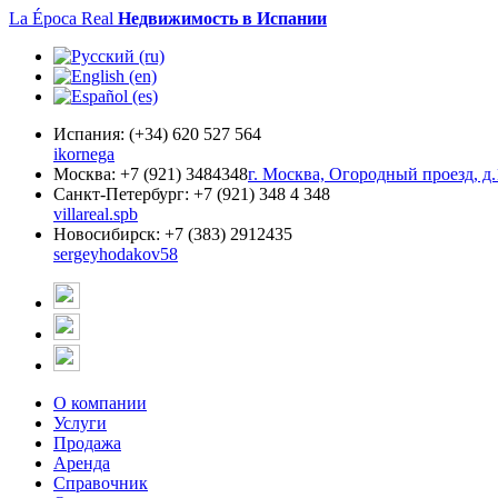
La Época Real
Недвижимость в Испании
Испания:
(+34) 620 527 564
ikornega
Москва:
+7 (921) 3484348
г. Москва, Огородный проезд, д.
Санкт-Петербург:
+7 (921) 348 4 348
villareal.spb
Новосибирск:
+7 (383) 2912435
sergeyhodakov58
О компании
Услуги
Продажа
Аренда
Справочник