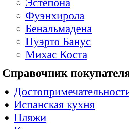
Эстепона
Фуэнхирола
Бенальмадена
Пуэрто Банус
Михас Коста
Справочник покупател
Достопримечательност
Испанская кухня
Пляжи