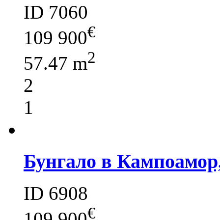
ID 7060
€
109 900
2
57.47 m
2
1
Бунгало в Кампоамор
ID 6908
€
109 900