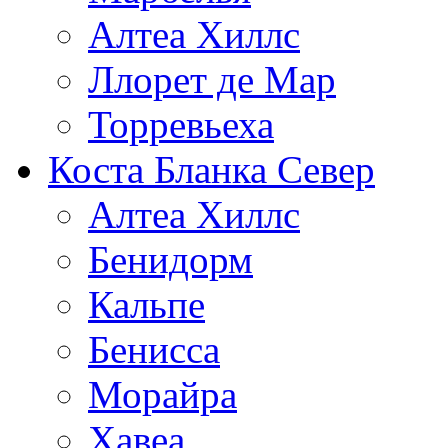
Алтеа Хиллс
Ллорет де Мар
Торревьеха
Коста Бланка Север
Алтеа Хиллс
Бенидорм
Кальпе
Бенисса
Морайра
Хавеа