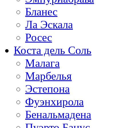
Бланес
Ла Эскала
Росес
Коста дель Соль
Малага
Марбелья
Эстепона
Фуэнхирола
Бенальмадена
Пуэрто Банус