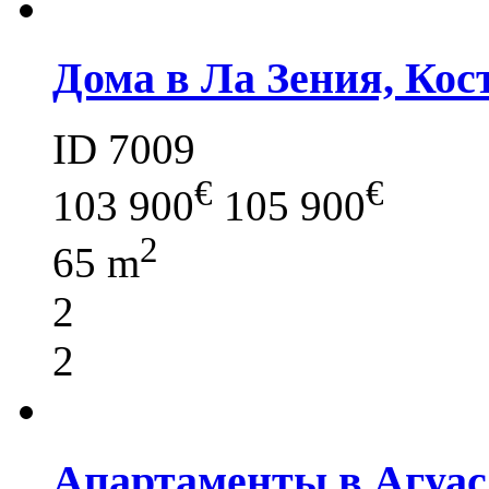
Дома в Ла Зения, Кос
ID 7009
€
€
103 900
105 900
2
65 m
2
2
Апартаменты в Агуас