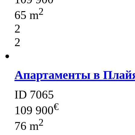
2
65 m
2
2
Апартаменты в Плай
ID 7065
€
109 900
2
76 m