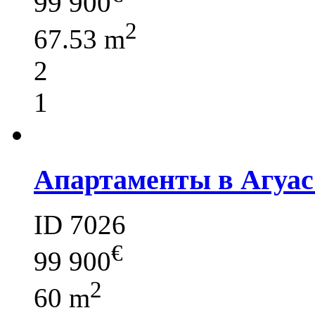
99 900
2
67.53 m
2
1
Апартаменты в Агуас
ID 7026
€
99 900
2
60 m