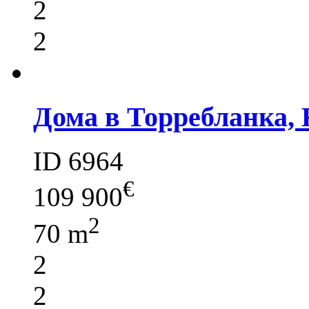
2
2
Дома в Торребланка, 
ID 6964
€
109 900
2
70 m
2
2