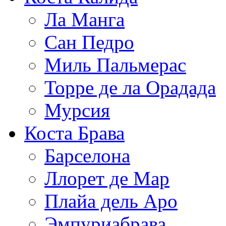
Ла Манга
Сан Педро
Миль Пальмерас
Торре де ла Орадада
Мурсия
Коста Брава
Барселона
Ллорет де Мар
Плайа дель Аро
Эмпуриабрава