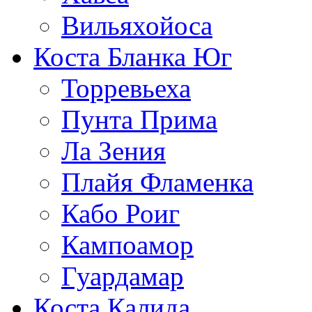
Вильяхойоса
Коста Бланка Юг
Торревьеха
Пунта Прима
Ла Зения
Плайя Фламенка
Кабо Роиг
Кампоамор
Гуардамар
Коста Калида